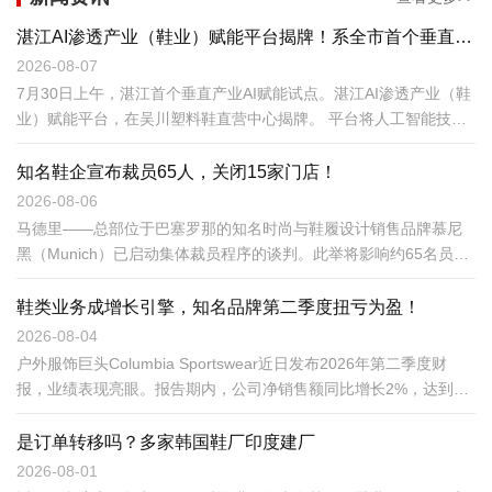
湛江AI渗透产业（鞋业）赋能平台揭牌！系全市首个垂直产业赋能试点
2026-08-07
7月30日上午，湛江首个垂直产业AI赋能试点。湛江AI渗透产业（鞋
业）赋能平台，在吴川塑料鞋直营中心揭牌。 平台将人工智能技术
嵌入研发设计、供应链协同、市场开拓风险研判等环节，为制鞋企
业提供轻量化、普惠型数字服务，推动吴川塑料鞋产业加快数智化
知名鞋企宣布裁员65人，关闭15家门店！
转型。
2026-08-06
马德里——总部位于巴塞罗那的知名时尚与鞋履设计销售品牌慕尼
黑（Munich）已启动集体裁员程序的谈判。此举将影响约65名员
工，并涉及关闭15家门店。此次对其员工队伍和零售网络的调整，
源于该公司在上一财年面临严峻经济困境。
鞋类业务成增长引擎，知名品牌第二季度扭亏为盈！
2026-08-04
户外服饰巨头Columbia Sportswear近日发布2026年第二季度财
报，业绩表现亮眼。报告期内，公司净销售额同比增长2%，达到
6.144亿美元，超出市场普遍预期；毛利率提升至58.3%，净利润录
得2660万美元，成功实现同比扭亏为盈。
是订单转移吗？多家韩国鞋厂印度建厂
2026-08-01