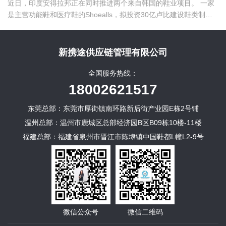
近日，印度安得拉邦正在同时推进两个来自韩国的鞋业项目。 一家
是主营功能鞋和医疗鞋的Shoealls，拟投资30亿卢比建设鞋类制造
项目，预计创造约3000个就业岗位。 另一家是鞋材制造商
Boyoung，计划投资24.5亿卢比，在Annamayya县建设出口型鞋类
零部件工厂。 两个项目公开披露的拟投资额合计54.5亿卢比。它们
新携途供应链管理有限公司
处在鞋业产业链的两个不同位置。
全国服务热线：
18002621517
东莞总部：东莞市厚街镇南环路新后街产业园E栋2号铺
温州总部：温州市鹿城区总部经济园B区B09栋10楼-11楼
福建总部：福建省泉州市晋江市陈埭镇中国鞋都L幢L2-9号
微信公众号
微信二维码