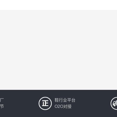
厂
鞋行业平台
节
O2O对接