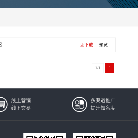
绍
下载
预览
1/1
1
线上营销
多渠道推广
线下交易
提升知名度