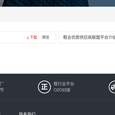
下载
预览
鞋业优质供应商联盟平台介
厂
鞋行业平台
节
O2O对接
驻
联系我们